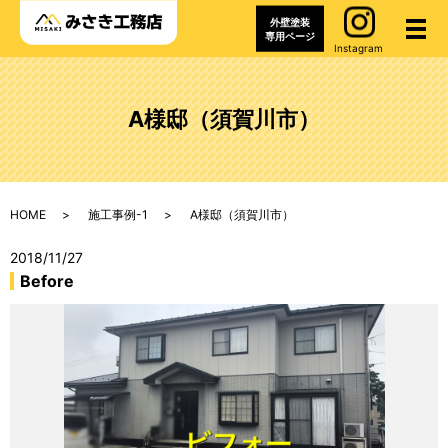
外壁塗装
メ
専用ページ
Instagram
A様邸（須賀川市）
HOME
施工事例-1
A様邸（須賀川市）
2018/11/27
Before