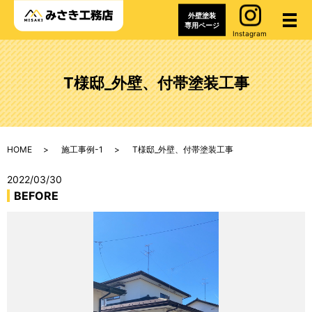
外壁塗装
メ
専用ページ
Instagram
T様邸_外壁、付帯塗装工事
HOME
施工事例-1
T様邸_外壁、付帯塗装工事
2022/03/30
BEFORE