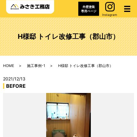
外壁塗装
メ
専用ページ
Instagram
H様邸 トイレ改修工事（郡山市）
HOME
施工事例-1
H様邸 トイレ改修工事（郡山市）
2021/12/13
BEFORE