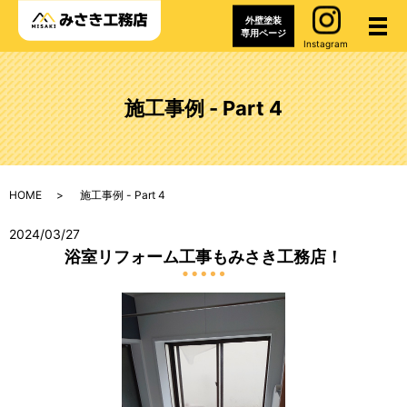
外壁塗装
メ
専用ページ
Instagram
施工事例 - Part 4
HOME
施工事例 - Part 4
2024/03/27
浴室リフォーム工事もみさき工務店！